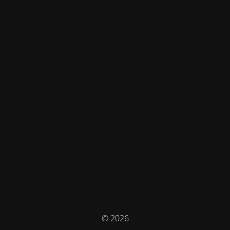
© 2026